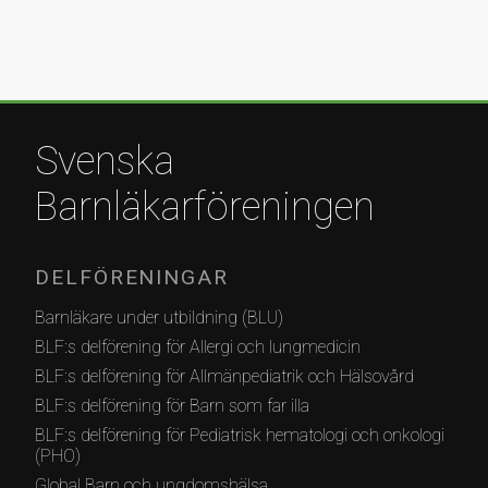
Svenska
Barnläkarföreningen
DELFÖRENINGAR
Barnläkare under utbildning (BLU)
BLF:s delförening för Allergi och lungmedicin
BLF:s delförening för Allmänpediatrik och Hälsovård
BLF:s delförening för Barn som far illa
BLF:s delförening för Pediatrisk hematologi och onkologi
(PHO)
Global Barn och ungdomshälsa