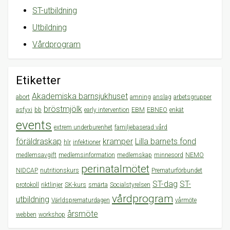
ST-utbildning
Utbildning
Vårdprogram
Etiketter
Akademiska barnsjukhuset
abort
amning
anslag
arbetsgrupper
bröstmjölk
asfyxi
bb
early intervention
EBM
EBNEO
enkät
events
extrem underburenhet
familjebaserad vård
föräldraskap
kramper
Lilla barnets fond
hlr
infektioner
medlemsavgift
medlemsinformation
medlemskap
minnesord
NEMO
perinatalmötet
NIDCAP
nutritionskurs
Prematurförbundet
ST-dag
ST-
protokoll
riktlinjer
SK-kurs
smärta
Socialstyrelsen
vårdprogram
utbildning
Världsprematurdagen
vårmöte
årsmöte
webben
workshop