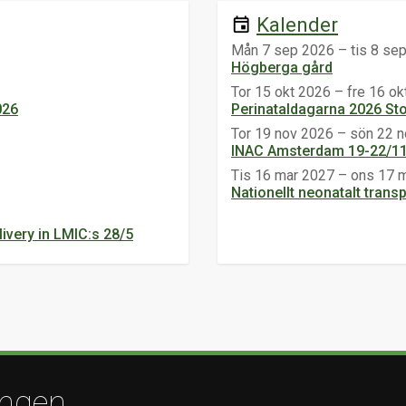
Kalender
event
Mån 7 sep 2026 – tis 8 se
Högberga gård
Tor 15 okt 2026 – fre 16 o
026
Perinataldagarna 2026 St
Tor 19 nov 2026 – sön 22 
INAC Amsterdam 19-22/1
Tis 16 mar 2027 – ons 17 
Nationellt neonatalt tran
ivery in LMIC:s 28/5
ingen