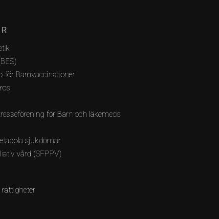
AR
tik
(BES)
 för Barnvaccinationer
bros
resseförening för Barn och läkemedel
etabola sjukdomar
lliativ vård (SFPPV)
 rättigheter