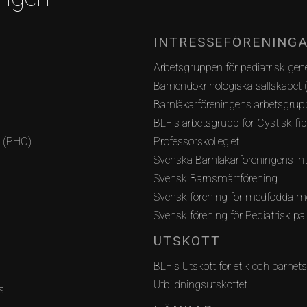
INTRESSEFÖRENING
Arbetsgruppen för pediatrisk gene
Barnendokrinologiska sällskapet 
Barnläkarföreningens arbetsgrupp
BLF:s arbetsgrupp för Cystisk fi
i (PHO)
Professorskollegiet
Svenska Barnläkarföreningens int
Svensk Barnsmärtförening
Svensk förening för medfödda m
Svensk förening för Pediatrisk pa
UTSKOTT
BLF:s Utskott för etik och barnets
Utbildningsutskottet
s