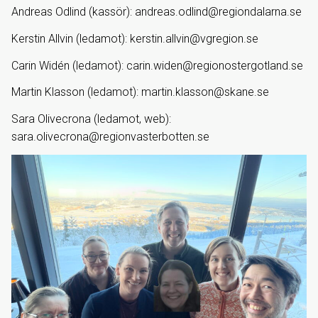
Andreas Odlind (kassör): andreas.odlind@regiondalarna.se
Kerstin Allvin (ledamot): kerstin.allvin@vgregion.se
Carin Widén (ledamot): carin.widen@regionostergotland.se
Martin Klasson (ledamot): martin.klasson@skane.se
Sara Olivecrona (ledamot, web):
sara.olivecrona@regionvasterbotten.se