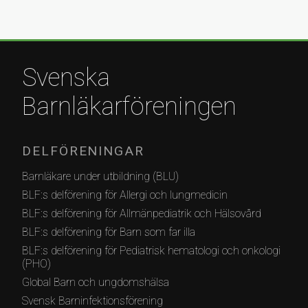
Svenska
Barnläkarföreningen
DELFÖRENINGAR
Barnläkare under utbildning (BLU)
BLF:s delförening för Allergi och lungmedicin
BLF:s delförening för Allmänpediatrik och Hälsovård
BLF:s delförening för Barn som far illa
BLF:s delförening för Pediatrisk hematologi och onkologi
(PHO)
Global Barn och ungdomshälsa
Svensk Barninfektionsförening