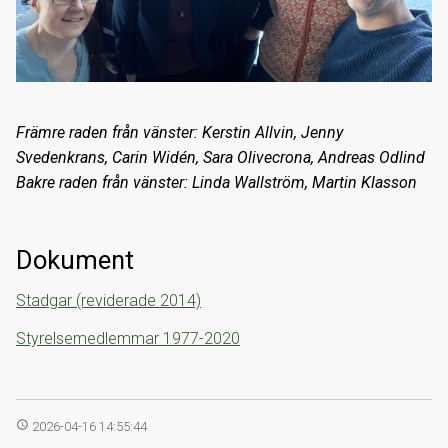
Främre raden från vänster: Kerstin Allvin, Jenny
Svedenkrans, Carin Widén, Sara Olivecrona, Andreas Odlind
Bakre raden från vänster: Linda Wallström, Martin Klasson
Dokument
Stadgar (reviderade 2014)
Styrelsemedlemmar 1977-2020
access_time
2026-04-16 14:55:44