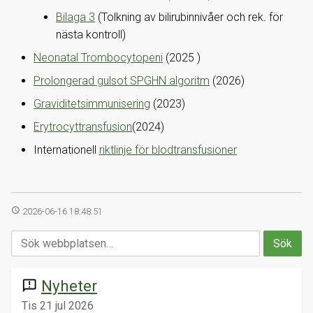
Bilaga 3
(Tolkning av bilirubinnivåer och rek. för
nästa kontroll)
Neonatal Trombocytopeni
(2025 )
Prolongerad gulsot SPGHN algoritm
(2026)
Graviditetsimmunisering
(2023)
Erytrocyttransfusion
(2024)
Internationell
riktlinje för blodtransfusioner
access_time
2026-06-16 18:48:51
Nyheter
announcement
Tis 21 jul 2026