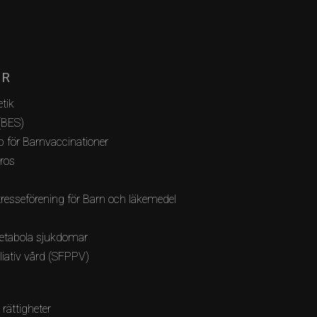
AR
tik
(BES)
 för Barnvaccinationer
bros
resseförening för Barn och läkemedel
etabola sjukdomar
lliativ vård (SFPPV)
 rättigheter