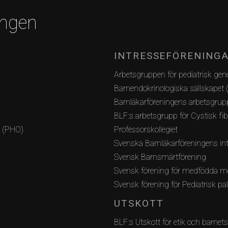
ingen
INTRESSEFÖRENING
Arbetsgruppen för pediatrisk gene
Barnendokrinologiska sällskapet 
Barnläkarföreningens arbetsgrupp
BLF:s arbetsgrupp för Cystisk fi
i (PHO)
Professorskollegiet
Svenska Barnläkarföreningens int
Svensk Barnsmärtförening
Svensk förening för medfödda m
Svensk förening för Pediatrisk pa
UTSKOTT
BLF:s Utskott för etik och barnets