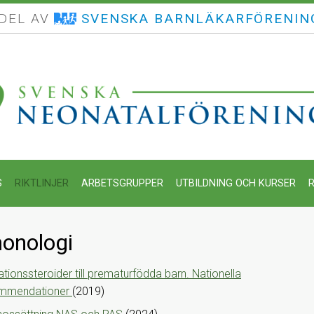
 DEL AV
SVENSKA BARNLÄKARFÖRENIN
S
RIKTLINJER
ARBETSGRUPPER
UTBILDNING OCH KURSER
R
onologi
ationssteroider till prematurfödda barn. Nationella
mmendationer
(2019)