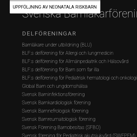
UPPFÖLJNING AV NEONATALA RISKBARN
Svenska Barnläkarfören
DELFÖRENINGAR
Barnläkare under utbildning (BLU)
BLF:s delförening för Allergi och lungmedicin
BLF:s delförening för Allmänpediatrik och Hälsovård
BLF:s delförening för Barn som far illa
BLF:s delförening för Pediatrisk hematologi och onkolog
Global Barn och ungdomshälsa
Svensk Barninfektionsförening
Svensk Barnkardiologisk förening
Svensk Barnnefrologisk förening
Svensk Barnreumatologisk förening
Svensk Förening Barnobesitas (SFBO)
Svensk förening för Pediatrisk akutsjukvård (SWEPEM)