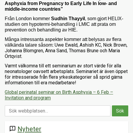
Asphyxia from Pregnancy to Early Life In low- and
middle-income countries”
Från London kommer
Sudhin Thayyil
, som gjort HELIX-
studien om hypotermi-behandling i LMIC att prata om
prevention och behandling av HIE.
Många intressanta aspekter kommer att belysas av flera
Uwe Ewald, Ashish KC, Nick Brown,
välkända talare såsom:
Johanna Blomgren, Anna Sand, Thomas Brune och Maria
Örtqvist.
Varmt välkomna till ett seminarium av stort värde för alla
neonatologer oavsett arbetsplats. Seminariet är även öppet
för intresserade från flera yrkeskategorier så sprid gärna
informationen till era medarbetare!
Global perinatal seminar on Birth Asphyxia – 6 Feb –
Invitation and program
Nyheter
announcement