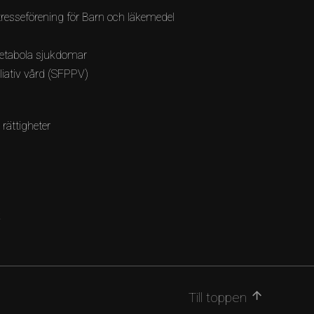
resseförening för Barn och läkemedel
etabola sjukdomar
lliativ vård (SFPPV)
 rättigheter
k
arrow_upward
Till toppen