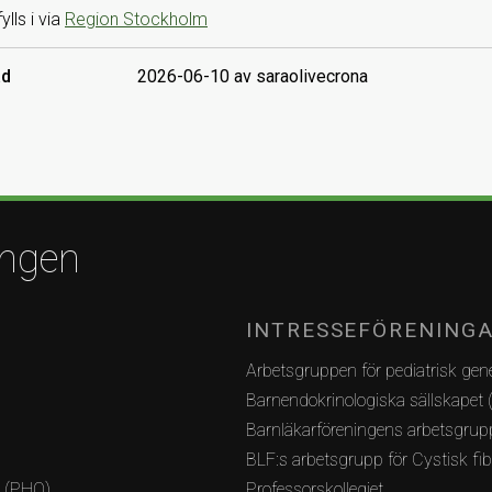
lls i via
Region Stockholm
ad
2026-06-10 av saraolivecrona
ingen
INTRESSEFÖRENING
Arbetsgruppen för pediatrisk gene
Barnendokrinologiska sällskapet 
Barnläkarföreningens arbetsgrupp
BLF:s arbetsgrupp för Cystisk fi
i (PHO)
Professorskollegiet