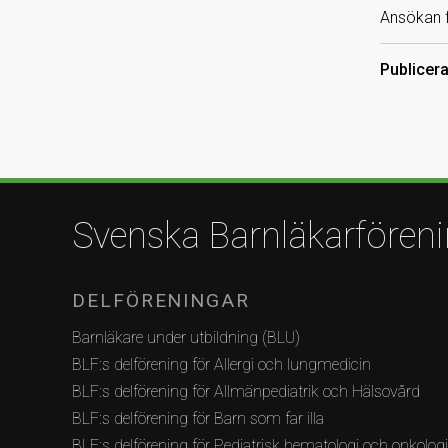
Ansökan fy
Publicer
Svenska Barnläkarfören
DELFÖRENINGAR
Barnläkare under utbildning (BLU)
BLF:s delförening för Allergi och lungmedicin
BLF:s delförening för Allmänpediatrik och Hälsovård
BLF:s delförening för Barn som far illa
BLF:s delförening för Pediatrisk hematologi och onkolog