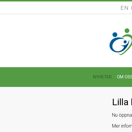
EN
NYHETER
OM OS
Lill
Nu öppnar
Mer infor