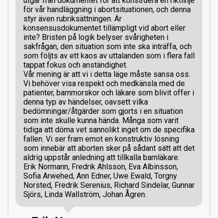
utgår från dokumentet för att konstruera en riktlinje
för vår handläggning i abortsituationen, och denna
styr även rubriksättningen. Är
konsensusdokumentet tillämpligt vid abort eller
inte? Bristen på logik belyser svårigheten i
sakfrågan, den situation som inte ska inträffa, och
som följts av ett kaos av uttalanden som i flera fall
tappat fokus och anständighet.
Vår mening är att vi i detta läge måste sansa oss.
Vi behöver visa respekt och medkänsla med de
patienter, barnmorskor och läkare som blivit offer i
denna typ av händelser, oavsett vilka
bedömningar/åtgärder som gjorts i en situation
som inte skulle kunna hända. Många som varit
tidiga att döma vet sannolikt inget om de specifika
fallen. Vi ser fram emot en konstruktiv lösning
som innebär att aborten sker på sådant sätt att det
aldrig uppstår anledning att tillkalla barnläkare.
Erik Normann, Fredrik Ahlsson, Eva Albinsson,
Sofia Arwehed, Ann Edner, Uwe Ewald, Torgny
Norsted, Fredrik Serenius, Richard Sindelar, Gunnar
Sjörs, Linda Wallström, Johan Ågren.