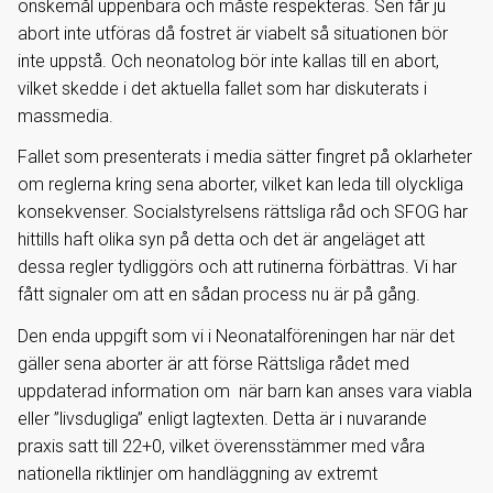
önskemål uppenbara och måste respekteras. Sen får ju
abort inte utföras då fostret är viabelt så situationen bör
inte uppstå. Och neonatolog bör inte kallas till en abort,
vilket skedde i det aktuella fallet som har diskuterats i
massmedia.
Fallet som presenterats i media sätter fingret på oklarheter
om reglerna kring sena aborter, vilket kan leda till olyckliga
konsekvenser. Socialstyrelsens rättsliga råd och SFOG har
hittills haft olika syn på detta och det är angeläget att
dessa regler tydliggörs och att rutinerna förbättras. Vi har
fått signaler om att en sådan process nu är på gång.
Den enda uppgift som vi i Neonatalföreningen har när det
gäller sena aborter är att förse Rättsliga rådet med
uppdaterad information om när barn kan anses vara viabla
eller ”livsdugliga” enligt lagtexten. Detta är i nuvarande
praxis satt till 22+0, vilket överensstämmer med våra
nationella riktlinjer om handläggning av extremt