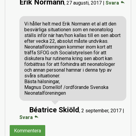
Erik Normann
reply
,
27 augusti, 2017
|
Svara
Vi håller helt med Erik Normann et al att den
besvärliga situationen som en neonatolog
ställs inför när han/hon kallas till en sen abort
efter vecka 22, absolut måste undvikas.
Neonatalföreningen kommer inom kort att
träffa SFOG och Socialstyrelsen för att
diskutera hur rutinerna kring sen abort kan
förbättras för att förhindra att neonatologer
och annan personal hamnar i denna typ av
svåra situationer.
Bästa hälsningar,
Magnus Domellöf /ordförande Svenska
Neonatalföreningen
Béatrice Skiöld
,
2 september, 2017
|
reply
Svara
Kommentera