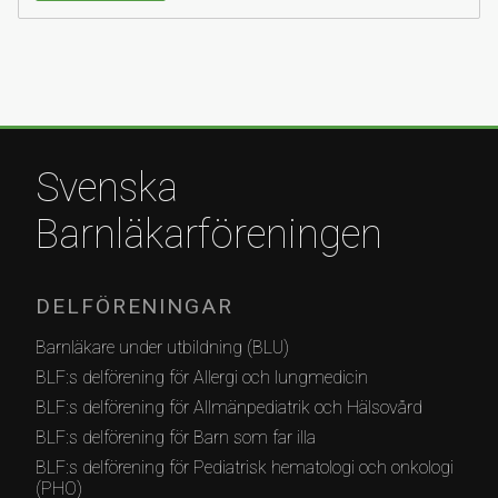
Svenska
Barnläkarföreningen
DELFÖRENINGAR
Barnläkare under utbildning (BLU)
BLF:s delförening för Allergi och lungmedicin
BLF:s delförening för Allmänpediatrik och Hälsovård
BLF:s delförening för Barn som far illa
BLF:s delförening för Pediatrisk hematologi och onkologi
(PHO)